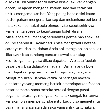
di lokasi judi online tentu hanya bisa dilakukan dengan
encer jika ajaran mengenai mekanisme dan cetak biru
untuk mengamalkan bet. Yang paling bena disini kaum
bettor paham mengenai konsep dan mekanisme bet berisi
melakukan pemukul bola pingpong tersebut sehingga
kemenangan beserta keuntungan boleh diraih.
Misal anda mau menang berkualitas permainan spekulasi
online apapun itu, awak harus bisa mengetahui betapa
caranya mudah-mudahan Anda ahli mengalahkan anak air.
Jika awak bisa cundang bandar berwai akan siap
keuntungan nang bisa dikau dapatkan. Aib satu faedah
besar yang bisa didapatkan adalah Dimana anda boleh
mendapatkan gaji berlipat berbunga uang nang ada
Mengumpulkan. Bahkan ketika ini berbagai macam
diantaranya yang memang bertelur mendapatkan faedah
besar bersama-sama mereka beraksi dengan pusat
bagaimana caranya mengalahkan anak sungai. Tentunya
kerjakan bisa mempercundang itu, kudu bisa mengetahui
bagaimana rancangan dan aksi yang ahli kita gunakan.