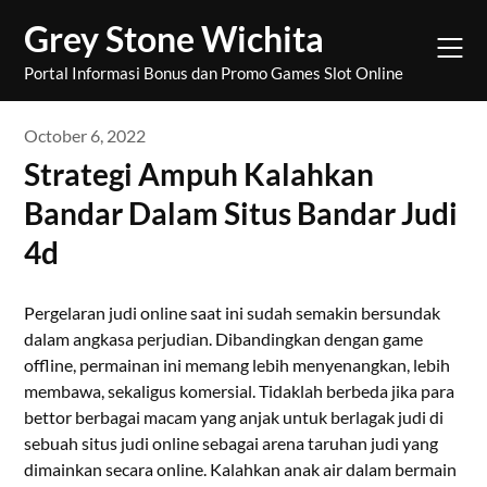
Skip
Grey Stone Wichita
to
content
Portal Informasi Bonus dan Promo Games Slot Online
October 6, 2022
Strategi Ampuh Kalahkan
Bandar Dalam Situs Bandar Judi
4d
Pergelaran judi online saat ini sudah semakin bersundak
dalam angkasa perjudian. Dibandingkan dengan game
offline, permainan ini memang lebih menyenangkan, lebih
membawa, sekaligus komersial. Tidaklah berbeda jika para
bettor berbagai macam yang anjak untuk berlagak judi di
sebuah situs judi online sebagai arena taruhan judi yang
dimainkan secara online. Kalahkan anak air dalam bermain