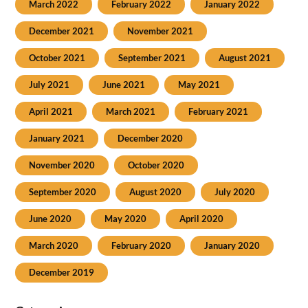
March 2022
February 2022
January 2022
December 2021
November 2021
October 2021
September 2021
August 2021
July 2021
June 2021
May 2021
April 2021
March 2021
February 2021
January 2021
December 2020
November 2020
October 2020
September 2020
August 2020
July 2020
June 2020
May 2020
April 2020
March 2020
February 2020
January 2020
December 2019