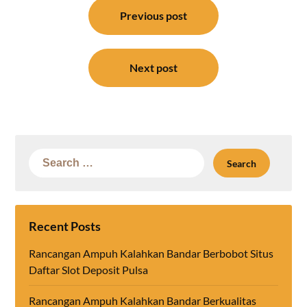
navigation
Previous post
Next post
Search
for:
Recent Posts
Rancangan Ampuh Kalahkan Bandar Berbobot Situs
Daftar Slot Deposit Pulsa
Rancangan Ampuh Kalahkan Bandar Berkualitas