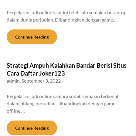
Pergelaran judi online saat ini telah lalu semakin berantup
dalam dunia perjudian. Dibandingkan dengan game…
Continue Reading
Strategi Ampuh Kalahkan Bandar Berisi Situs
Cara Daftar Joker123
admin,
September 3, 2022
Pergelaran judi online saat ini sudah semakin terkenal
dalam bidang perjudian. Dibandingkan dengan game
offline,…
Continue Reading