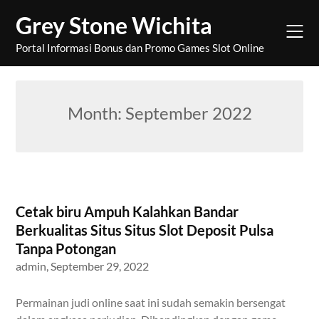
Skip
Grey Stone Wichita
to
content
Portal Informasi Bonus dan Promo Games Slot Online
Month:
September 2022
Cetak biru Ampuh Kalahkan Bandar
Berkualitas Situs Situs Slot Deposit Pulsa
Tanpa Potongan
admin,
September 29, 2022
Permainan judi online saat ini sudah semakin bersengat