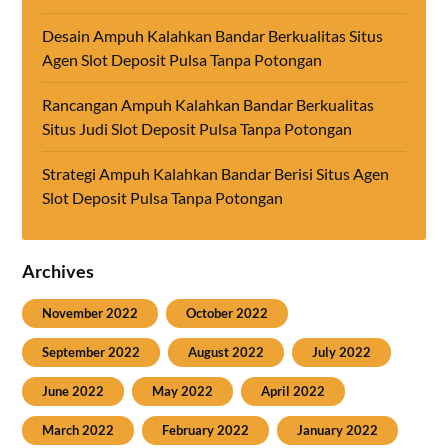
Desain Ampuh Kalahkan Bandar Berkualitas Situs
Agen Slot Deposit Pulsa Tanpa Potongan
Rancangan Ampuh Kalahkan Bandar Berkualitas
Situs Judi Slot Deposit Pulsa Tanpa Potongan
Strategi Ampuh Kalahkan Bandar Berisi Situs Agen
Slot Deposit Pulsa Tanpa Potongan
Archives
November 2022
October 2022
September 2022
August 2022
July 2022
June 2022
May 2022
April 2022
March 2022
February 2022
January 2022