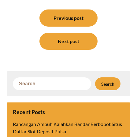
Post
navigation
Previous post
Next post
Search
for:
Recent Posts
Rancangan Ampuh Kalahkan Bandar Berbobot Situs
Daftar Slot Deposit Pulsa