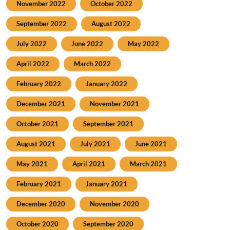
November 2022
October 2022
September 2022
August 2022
July 2022
June 2022
May 2022
April 2022
March 2022
February 2022
January 2022
December 2021
November 2021
October 2021
September 2021
August 2021
July 2021
June 2021
May 2021
April 2021
March 2021
February 2021
January 2021
December 2020
November 2020
October 2020
September 2020