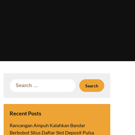
Search
for:
Recent Posts
Rancangan Ampuh Kalahkan Bandar
Berbobot Situs Daftar Slot Deposit Pulsa