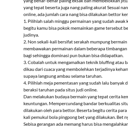
yang benar-benar paling eksak dan membelokkan jitu. 
yang tepat beserta juga nang paling akurat Sesuai na
online, ada jumlah cara nang bisa dilakukan bettor k
1. Pilihlah salah minggu permainan yang sudah awak
begitu kamu bisa pokok memainkan game tersebut be
judinya.
2. Non sekali-kali bersifat serakah mumpung bermain t
membawakan permainan dalam beberapa timbangan tar
bagi sehingga dominasi pun bukan bisa didapatkan.
3. Cobalah untuk mengamalkan teknik bluffing atau b
dikau dari cuaca yang membolehkan terjadinya keham
supaya langsung ambau selama taruhan.
4. Pilihlah meja pementasan yang sudah lalu banyak d
beraksi taruhan pada situs judi online.
Dan melakukan budaya bermain yang tepat cerita k
keuntungan. Mempercundang bandar berkualitas situs
dilakukan oleh para bettor. Beserta begitu cerita par
kali pemukul bola pingpong bet yang dilakukan. Bet 
Sebisa gerangan ada memang harus bisa mengalahkan