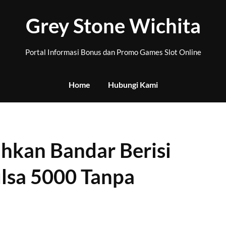
Grey Stone Wichita
Portal Informasi Bonus dan Promo Games Slot Online
Home
Hubungi Kami
hkan Bandar Berisi
ulsa 5000 Tanpa