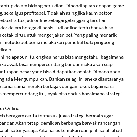
erantup dalam bidang perjudian. Dibandingkan dengan game
, sekaligus profitabel. Tidaklah asing jika kaum bettor
 sebuah situs judi online sebagai gelanggang taruhan
ar dalam beraga di posisi judi online tentu hanya bisa
an cetak biru untuk mengerjakan bet. Yang paling menarik
dan metode bet berisi melakukan pemukul bola pingpong
iraih.
nline apapun itu, engkau harus bisa mengetahui bagaimana
 Jika awak bisa mempercundang bandar maka akan siap
untungan besar yang bisa didapatkan adalah Dimana anda
ng ada Mengumpulkan. Bahkan selagi ini aneka diantaranya
rsama-sama mereka berlagak dengan fokus bagaimana
a mempercundang itu, layak bisa endus bagaimana strategi
di Online
h beragam cerita termasuk juga strategi bermain agar
 bandar. Akan tetapi demikian berbunga banyak rancangan
lah satunya saja. Kita harus temukan dan pilih salah ahad