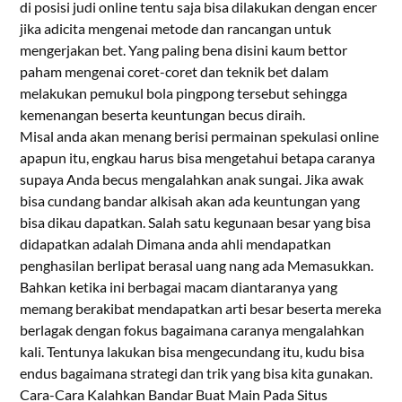
di posisi judi online tentu saja bisa dilakukan dengan encer
jika adicita mengenai metode dan rancangan untuk
mengerjakan bet. Yang paling bena disini kaum bettor
paham mengenai coret-coret dan teknik bet dalam
melakukan pemukul bola pingpong tersebut sehingga
kemenangan beserta keuntungan becus diraih.
Misal anda akan menang berisi permainan spekulasi online
apapun itu, engkau harus bisa mengetahui betapa caranya
supaya Anda becus mengalahkan anak sungai. Jika awak
bisa cundang bandar alkisah akan ada keuntungan yang
bisa dikau dapatkan. Salah satu kegunaan besar yang bisa
didapatkan adalah Dimana anda ahli mendapatkan
penghasilan berlipat berasal uang nang ada Memasukkan.
Bahkan ketika ini berbagai macam diantaranya yang
memang berakibat mendapatkan arti besar beserta mereka
berlagak dengan fokus bagaimana caranya mengalahkan
kali. Tentunya lakukan bisa mengecundang itu, kudu bisa
endus bagaimana strategi dan trik yang bisa kita gunakan.
Cara-Cara Kalahkan Bandar Buat Main Pada Situs