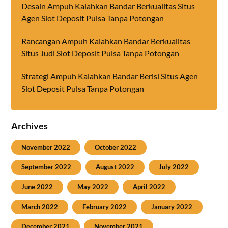
Desain Ampuh Kalahkan Bandar Berkualitas Situs
Agen Slot Deposit Pulsa Tanpa Potongan
Rancangan Ampuh Kalahkan Bandar Berkualitas
Situs Judi Slot Deposit Pulsa Tanpa Potongan
Strategi Ampuh Kalahkan Bandar Berisi Situs Agen
Slot Deposit Pulsa Tanpa Potongan
Archives
November 2022
October 2022
September 2022
August 2022
July 2022
June 2022
May 2022
April 2022
March 2022
February 2022
January 2022
December 2021
November 2021