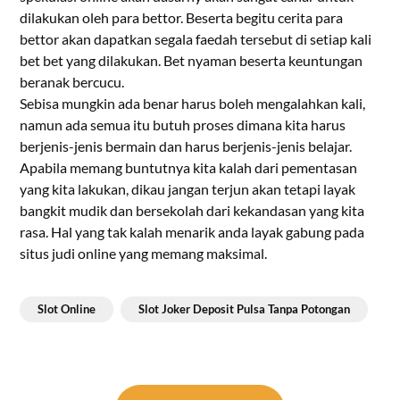
dilakukan oleh para bettor. Beserta begitu cerita para
bettor akan dapatkan segala faedah tersebut di setiap kali
bet bet yang dilakukan. Bet nyaman beserta keuntungan
beranak bercucu.
Sebisa mungkin ada benar harus boleh mengalahkan kali,
namun ada semua itu butuh proses dimana kita harus
berjenis-jenis bermain dan harus berjenis-jenis belajar.
Apabila memang buntutnya kita kalah dari pementasan
yang kita lakukan, dikau jangan terjun akan tetapi layak
bangkit mudik dan bersekolah dari kekandasan yang kita
rasa. Hal yang tak kalah menarik anda layak gabung pada
situs judi online yang memang maksimal.
Slot Online
Slot Joker Deposit Pulsa Tanpa Potongan
Post