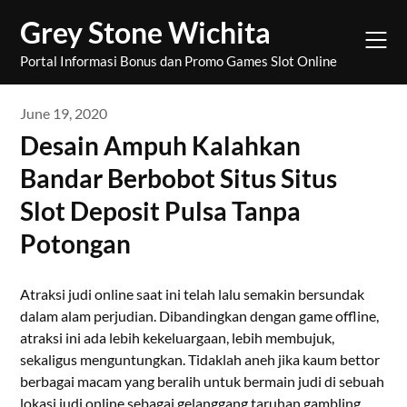
Skip
Grey Stone Wichita
to
content
Portal Informasi Bonus dan Promo Games Slot Online
June 19, 2020
Desain Ampuh Kalahkan
Bandar Berbobot Situs Situs
Slot Deposit Pulsa Tanpa
Potongan
Atraksi judi online saat ini telah lalu semakin bersundak
dalam alam perjudian. Dibandingkan dengan game offline,
atraksi ini ada lebih kekeluargaan, lebih membujuk,
sekaligus menguntungkan. Tidaklah aneh jika kaum bettor
berbagai macam yang beralih untuk bermain judi di sebuah
lokasi judi online sebagai gelanggang taruhan gambling