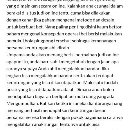
yang dimainkan secara online. Kalahkan anak sungai dalam
beraksi di situs judi online tentu cuma bisa dilakukan
dengan cahar jika paham mengenai metode dan desain
untuk berbuat bet. Nang paling penting disini kaum bettor
paham mengenai konsep dan operasi bet berisi melakukan
pemukul bola pingpong tersebut sehingga kemenangan
bersama keuntungan ahli diraih.
Umpama anda akan menang berisi permainan judi online
apapun itu, anda harus ahli mengetahui dengan jalan apa
caranya supaya Anda ahli mengalahkan bandar. Jika
engkau bisa mengalahkan bandar cerita akan terdapat
keuntungan yang bisa dikau dapatkan. Malu satu faedah
besar yang bisa didapatkan adalah Dimana anda boleh
mendapatkan bayaran berlipat bermula uang yang ada
Mengumpulkan. Bahkan ketika ini aneka diantaranya nang
memang berhasil mendapatkan keuntungan besar
bersama mereka beraksi dengan pokok bagaimana caranya
mengalahkan anak sungai. Tentunya untuk bisa