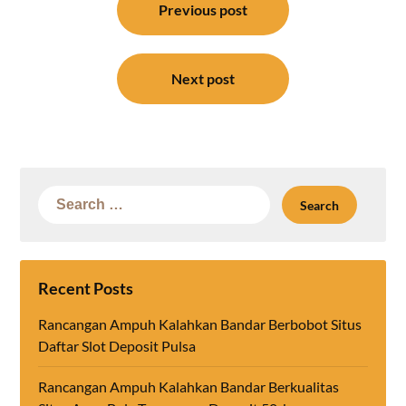
navigation
Previous post
Next post
Search
for:
Recent Posts
Rancangan Ampuh Kalahkan Bandar Berbobot Situs
Daftar Slot Deposit Pulsa
Rancangan Ampuh Kalahkan Bandar Berkualitas